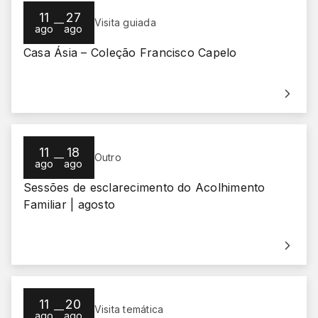
11
27
—
Visita guiada
ago
ago
Casa Ásia – Coleção Francisco Capelo
11
18
—
Outro
ago
ago
Sessões de esclarecimento do Acolhimento
Familiar | agosto
11
20
—
Visita temática
ago
ago