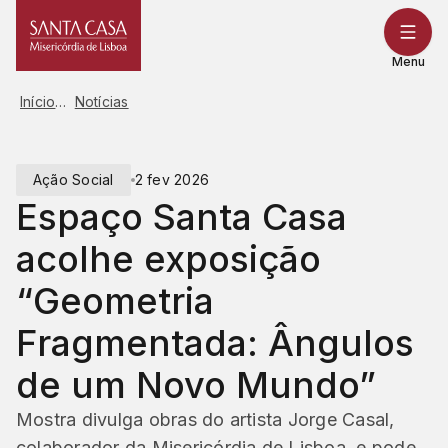
Saltar
para
o
Menu
conteúdo
Início
Notícias
Ação Social
2 fev 2026
Espaço Santa Casa
acolhe exposição
“Geometria
Fragmentada: Ângulos
de um Novo Mundo”
Mostra divulga obras do artista Jorge Casal,
colaborador da Misericórdia de Lisboa, e pode