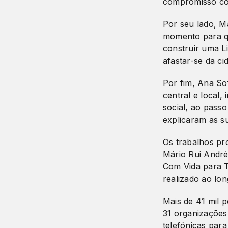
compromisso com
Por seu lado, M
momento para qu
construir uma L
afastar-se da ci
Por fim, Ana So
central e local,
social, ao pass
explicaram as s
Os trabalhos p
Mário Rui André
Com Vida para T
realizado ao lon
Mais de 41 mil 
31 organizações
telefónicas par