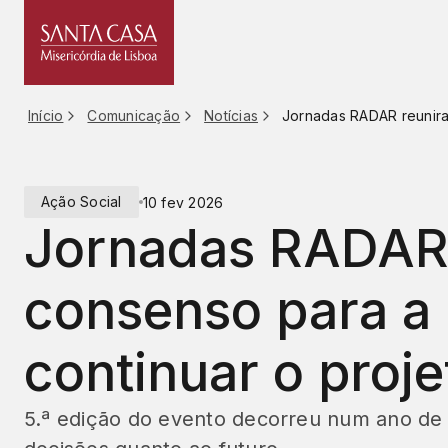
Saltar
para
o
conteúdo
Início
Comunicação
Notícias
Ação Social
10 fev 2026
Jornadas RADAR
consenso para a
continuar o proje
5.ª edição do evento decorreu num ano de 