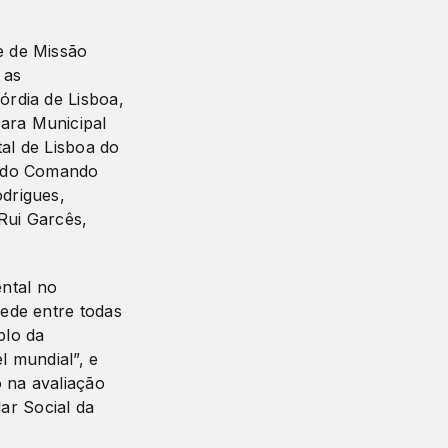
e de Missão
 as
órdia de Lisboa,
ara Municipal
tal de Lisboa do
e do Comando
odrigues,
ui Garcês,
ntal no
rede entre todas
plo da
l mundial”, e
 na avaliação
ar Social da