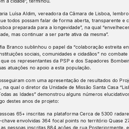
 a cidade”, terminou.
aria Luísa Aldim, vereadora da Câmara de Lisboa, lembro
e todos possam falar de forma aberta, transparente e c
isboa preparada para a longevidade”, na qual “envelhecer
dade, mas continuar a ser parte ativa da mesma”.
fia Branco sublinhou o papel da “colaboração estreita en
 instituições sociais, comunidades e cidadãos” no combate
o que os representantes da PSP e dos Sapadores Bombeir
uas atuações no apoio a esta população.
rosseguiram com uma apresentação de resultados do Pro
, na qual o diretor da Unidade de Missão Santa Casa “Lis
odas as Idades” demonstrou alguns números elucidativo
go destes anos de projeto:
pessoas 65+ inscritas na plataforma Cerca de 5300 radar
-chave envolvidas 364 focal points no território Quase 
a as pessoas inscritas 884 ações de rua Posteriormente,