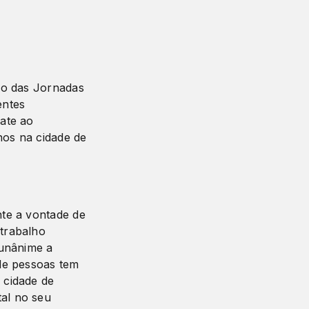
ção das Jornadas
entes
bate ao
nos na cidade de
nte a vontade de
 trabalho
 unânime a
 de pessoas tem
 cidade de
al no seu