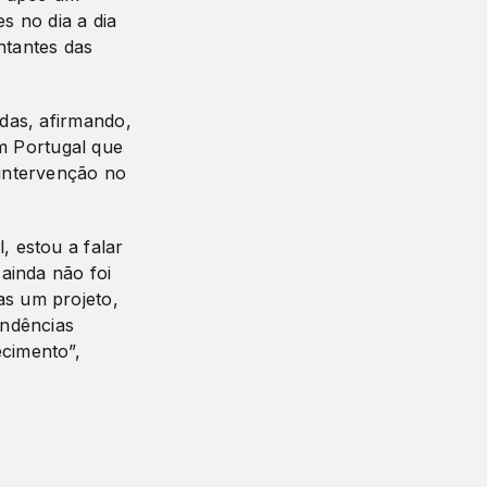
s no dia a dia
tantes das
adas, afirmando,
m Portugal que
 intervenção no
, estou a falar
 ainda não foi
as um projeto,
endências
cimento”,