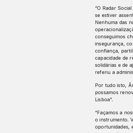
“O Radar Social
se estiver asse
Nenhuma das nos
operacionalizaç
conseguimos ch
insegurança, co
confiança, part
capacidade de r
solidárias e de
referiu a admini
Por tudo isto, 
possamos renova
Lisboa”.
“Façamos a noss
o instrumento. V
oportunidades, 