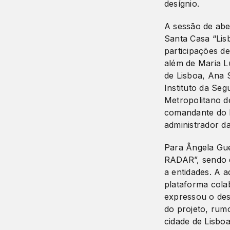
desígnio.
A sessão de abe
Santa Casa “Lis
participações d
além de Maria L
de Lisboa, Ana S
Instituto da Se
Metropolitano d
comandante do 
administrador da
Para Ângela Gue
RADAR”, sendo q
a entidades. A 
plataforma colab
expressou o des
do projeto, rum
cidade de Lisboa