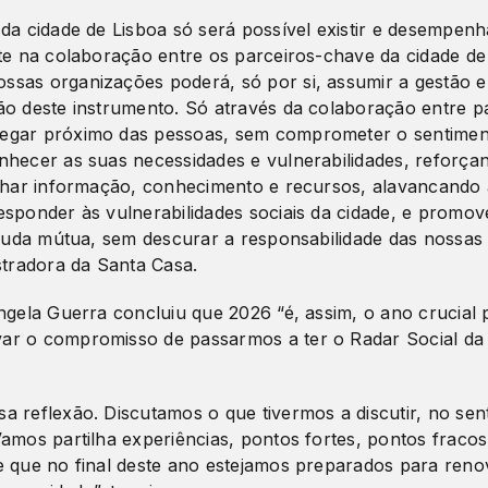
 da cidade de Lisboa só será possível existir e desempen
nte na colaboração entre os parceiros-chave da cidade de
sas organizações poderá, só por si, assumir a gestão e
ão deste instrumento. Só através da colaboração entre p
egar próximo das pessoas, sem comprometer o sentimen
nhecer as suas necessidades e vulnerabilidades, reforça
ilhar informação, conhecimento e recursos, alavancando
esponder às vulnerabilidades sociais da cidade, e promo
 ajuda mútua, sem descurar a responsabilidade das nossas
stradora da Santa Casa.
Ângela Guerra concluiu que 2026 “é, assim, o ano crucial
r o compromisso de passarmos a ter o Radar Social da
a reflexão. Discutamos o que tivermos a discutir, no sen
amos partilha experiências, pontos fortes, pontos fracos
e que no final deste ano estejamos preparados para reno