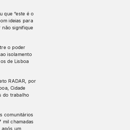
u que “este é o
om ideias para
 não signifique
tre o poder
 ao isolamento
os de Lisboa
jeto RADAR, por
boa, Cidade
s do trabalho
es comunitários
27 mil chamadas
 e após um