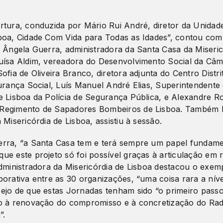
rtura, conduzida por Mário Rui André, diretor da Unidad
boa, Cidade Com Vida para Todas as Idades”, contou com
e Ângela Guerra, administradora da Santa Casa da Miseric
uísa Aldim, vereadora do Desenvolvimento Social da Câm
ofia de Oliveira Branco, diretora adjunta do Centro Distri
gurança Social, Luís Manuel André Elias, Superintendent
e Lisboa da Polícia de Segurança Pública, e Alexandre R
Regimento de Sapadores Bombeiros de Lisboa. Também R
 Misericórdia de Lisboa, assistiu à sessão.
rra, “a Santa Casa tem e terá sempre um papel fundame
ue este projeto só foi possível graças à articulação em 
administradora da Misericórdia de Lisboa destacou o exem
orativa entre as 30 organizações, “uma coisa rara a níve
ejo de que estas Jornadas tenham sido “o primeiro passo
o à renovação do compromisso e à concretização do Rad
”.