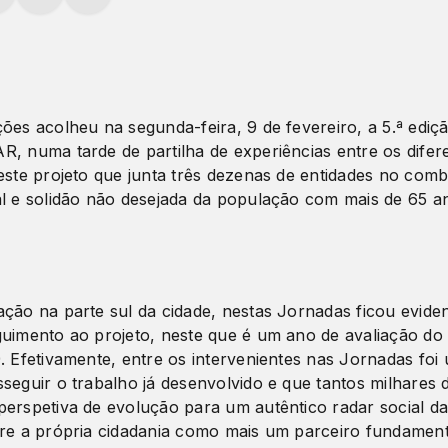
ções acolheu na segunda-feira, 9 de fevereiro, a 5.ª edi
R, numa tarde de partilha de experiências entre os difer
deste projeto que junta três dezenas de entidades no com
al e solidão não desejada da população com mais de 65 a
ação na parte sul da cidade, nestas Jornadas ficou evide
guimento ao projeto, neste que é um ano de avaliação do
. Efetivamente, entre os intervenientes nas Jornadas foi
sseguir o trabalho já desenvolvido e que tantos milhares
perspetiva de evolução para um autêntico radar social da
gre a própria cidadania como mais um parceiro fundament