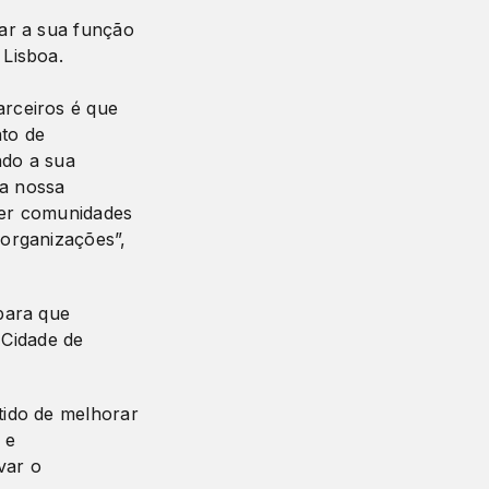
har a sua função
 Lisboa.
arceiros é que
to de
ndo a sua
 a nossa
ver comunidades
 organizações”,
 para que
 Cidade de
tido de melhorar
 e
var o