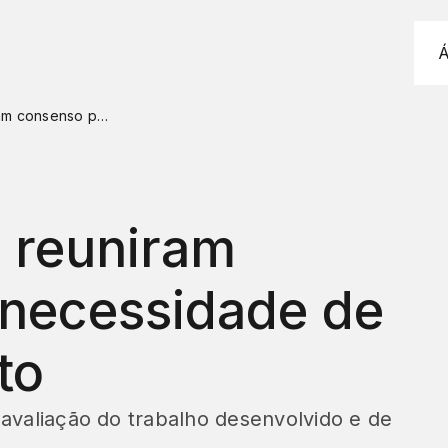
Á
Jornadas RADAR reuniram consenso para a necessidade de continuar o projeto
 reuniram
 necessidade de
to
avaliação do trabalho desenvolvido e de