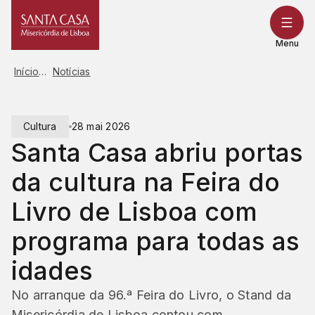
Saltar
para
o
Menu
conteúdo
Início
Notícias
Cultura
28 mai 2026
Santa Casa abriu portas
da cultura na Feira do
Livro de Lisboa com
programa para todas as
idades
No arranque da 96.ª Feira do Livro, o Stand da
Misericórdia de Lisboa contou com