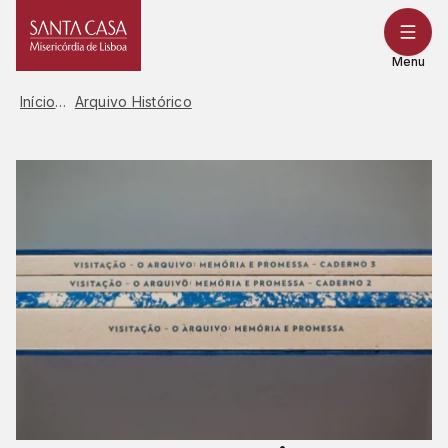
Saltar
para
o
Menu
conteúdo
Início
Arquivo Histórico