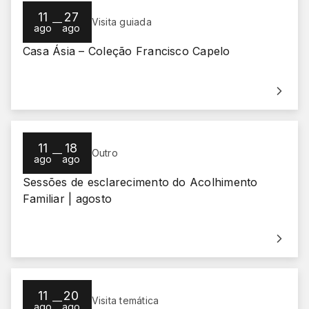
11
27
—
Visita guiada
ago
ago
Casa Ásia – Coleção Francisco Capelo
11
18
—
Outro
ago
ago
Sessões de esclarecimento do Acolhimento
Familiar | agosto
11
20
—
Visita temática
ago
ago