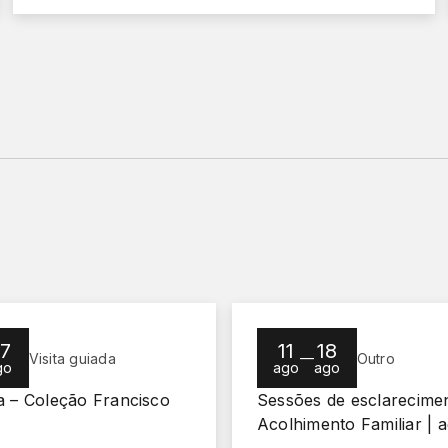
7
11
18
—
Visita guiada
Outro
go
ago
ago
a – Coleção Francisco
Sessões de esclarecime
Acolhimento Familiar | 