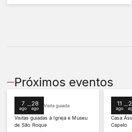
Próximos eventos
7
28
11
2
—
—
Visita guiada
ago
ago
ago
a
Visitas guiadas à Igreja e Museu
Casa Ási
de São Roque
Capelo