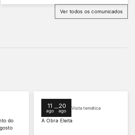
Ver todos os comunicados
11
20
—
Visita temática
ago
ago
nto do
A Obra Eleita
agosto