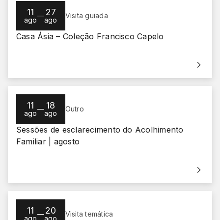
11
27
—
Visita guiada
ago
ago
Casa Ásia – Coleção Francisco Capelo
11
18
—
Outro
ago
ago
Sessões de esclarecimento do Acolhimento
Familiar | agosto
11
20
—
Visita temática
ago
ago